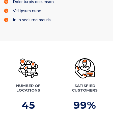
Dolor turpis accumsan.
Vel ipsum nunc.
In in sed urna mauris.
NUMBER OF
SATISFIED
LOCATIONS
CUSTOMERS
45
99
%